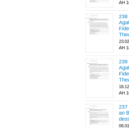
1
Agat
Fide
Thea
Bes
23.0
1
Agat
Fide
Thea
18.1
1
an B
dess
06.0