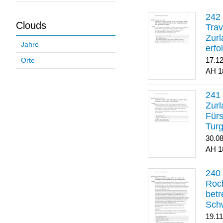
Clouds
Trav
Zurl
Jahre
erfo
gene
17.1
Orte
1
Zurl
Für
Turg
30.0
1
Roch
betr
Sch
19.1