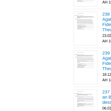
1
Agat
Fide
Thea
Bes
23.0
1
Agat
Fide
Thea
18.1
1
an B
dess
06.0