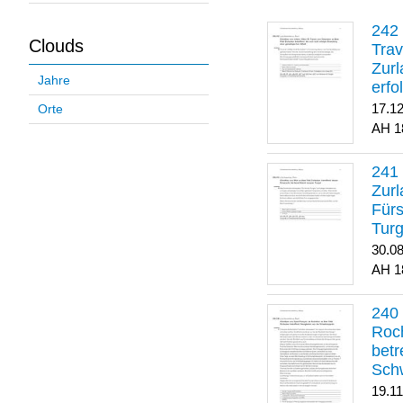
Clouds
Trav
Zurl
Jahre
erfo
gene
17.1
Orte
1
Zurl
Für
Turg
30.0
1
Roch
betr
Sch
19.1