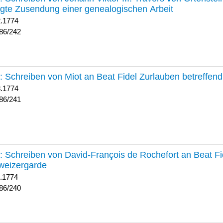
lgte Zusendung einer genealogischen Arbeit
2.1774
86/242
241 :
Schreiben von Miot an Beat Fidel Zurlauben betreffe
8.1774
86/241
240 :
Schreiben von David-François de Rochefort an Beat Fi
weizergarde
1.1774
86/240