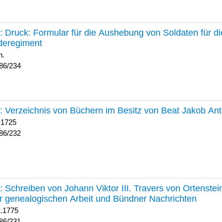
234 :
Druck: Formular für die Aushebung von Soldaten für d
deregiment
h.
86/234
232 :
Verzeichnis von Büchern im Besitz von Beat Jakob An
 1725
86/232
231 :
Schreiben von Johann Viktor III. Travers von Ortenste
r genealogischen Arbeit und Bündner Nachrichten
2.1775
86/231