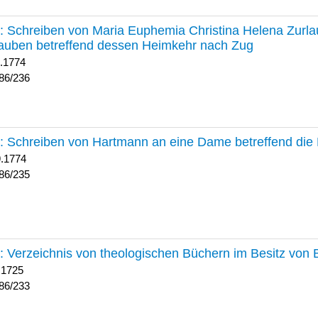
236 :
Schreiben von Maria Euphemia Christina Helena Zurlaub
auben betreffend dessen Heimkehr nach Zug
1.1774
86/236
235 :
Schreiben von Hartmann an eine Dame betreffend die 
9.1774
86/235
233 :
Verzeichnis von theologischen Büchern im Besitz von
 1725
86/233