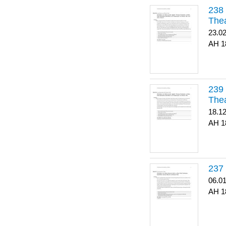
Thea
23.0
1
Thea
18.1
1
06.0
1