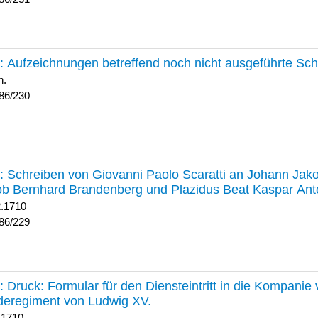
230 :
Aufzeichnungen betreffend noch nicht ausgeführte Sc
h.
86/230
229 :
Schreiben von Giovanni Paolo Scaratti an Johann Jak
b Bernhard Brandenberg und Plazidus Beat Kaspar Ant
2.1710
86/229
228 :
Druck: Formular für den Diensteintritt in die Kompani
deregiment von Ludwig XV.