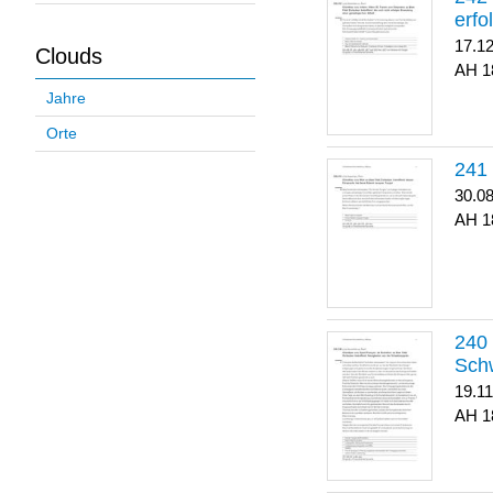
erfo
17.1
Clouds
1
Jahre
Orte
30.0
1
Sch
19.1
1