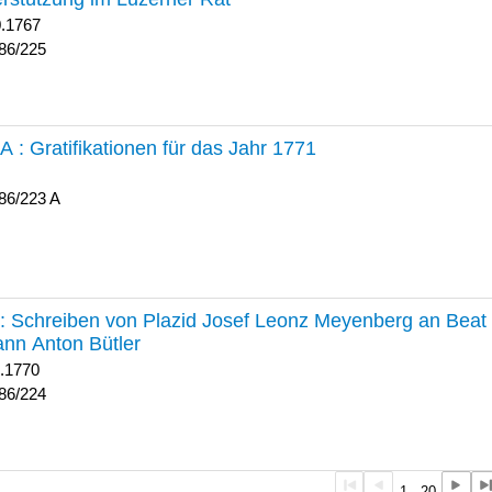
0.1767
86/225
 A :
Gratifikationen für das Jahr 1771
86/223 A
224 :
Schreiben von Plazid Josef Leonz Meyenberg an Beat 
nn Anton Bütler
1.1770
86/224
1 - 20