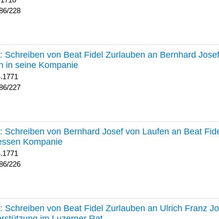
 1710
86/228
227 :
Schreiben von Beat Fidel Zurlauben an Bernhard Jose
n in seine Kompanie
4.1771
86/227
226 :
Schreiben von Bernhard Josef von Laufen an Beat Fid
dessen Kompanie
4.1771
86/226
225 :
Schreiben von Beat Fidel Zurlauben an Ulrich Franz J
rstützung im Luzerner Rat