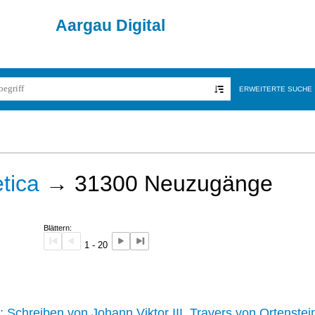
Aargau Digital
ERWEITERTE SUCHE
tica
→
31300
Neuzugänge
Blättern:
1 - 20
242 :
Schreiben von Johann Viktor III. Travers von Ortenstei