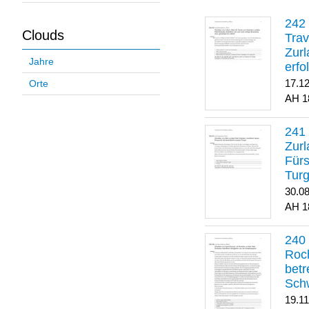
Clouds
Trav
Zurl
Jahre
erfo
gene
17.1
Orte
1
Zurl
Für
Turg
30.0
1
Roch
betr
Sch
19.1