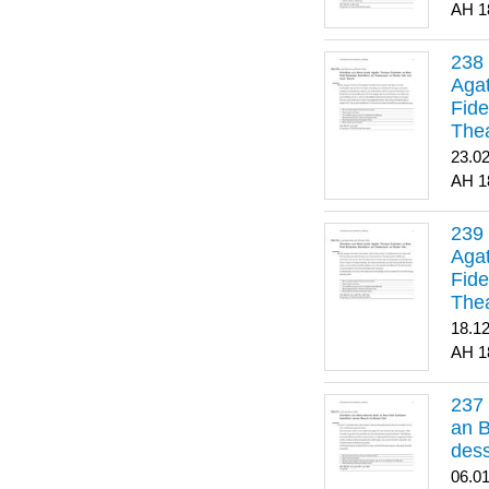
1
Agat
Fide
Thea
Bes
23.0
1
Agat
Fide
Thea
18.1
1
an B
dess
06.0