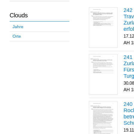
Clouds
Trav
Zurl
Jahre
erfo
gene
17.1
Orte
1
Zurl
Für
Turg
30.0
1
Roch
betr
Sch
19.1