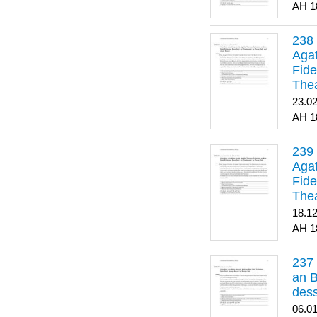
1
Agat
Fide
Thea
Bes
23.0
1
Agat
Fide
Thea
18.1
1
an B
dess
06.0