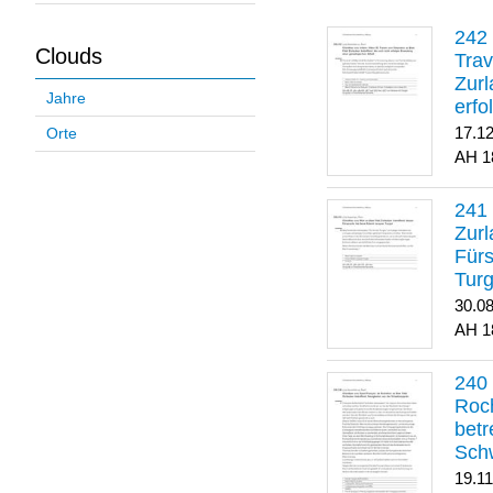
Clouds
Trav
Zurl
Jahre
erfo
gene
17.1
Orte
1
Zurl
Für
Turg
30.0
1
Roch
betr
Sch
19.1