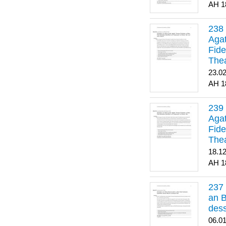
1
Agat
Fide
Thea
Bes
23.0
1
Agat
Fide
Thea
18.1
1
an B
dess
06.0