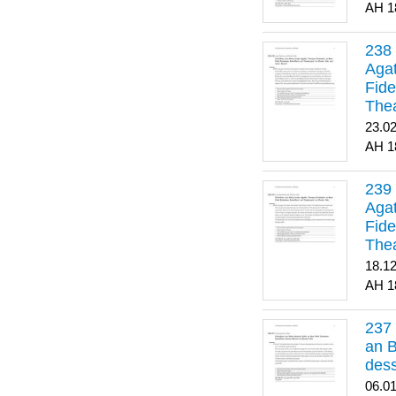
1
Agat
Fide
Thea
Bes
23.0
1
Agat
Fide
Thea
18.1
1
an B
dess
06.0