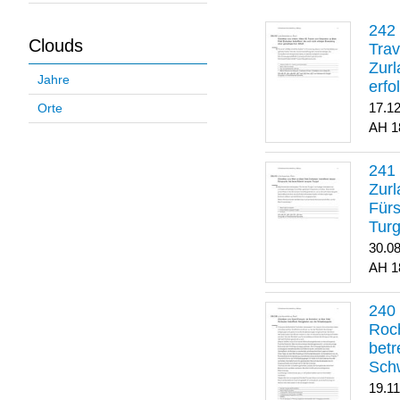
Clouds
Trav
Zurl
Jahre
erfo
gene
17.1
Orte
1
Zurl
Für
Turg
30.0
1
Roch
betr
Sch
19.1