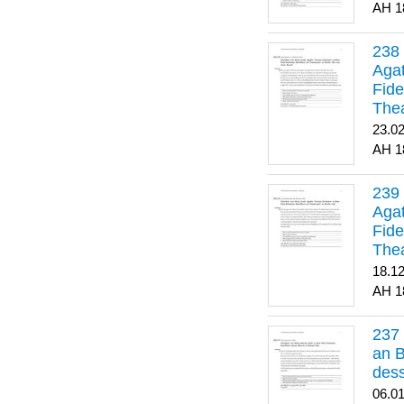
1
Agat
Fide
Thea
Bes
23.0
1
Agat
Fide
Thea
18.1
1
an B
dess
06.0