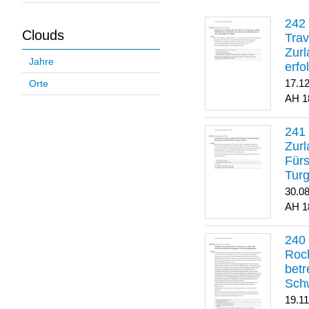
Clouds
Trav
Zurl
Jahre
erfo
gene
17.1
Orte
1
Zurl
Für
Turg
30.0
1
Roch
betr
Sch
19.1