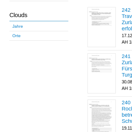
Clouds
Trav
Zurl
Jahre
erfo
gene
17.1
Orte
1
Zurl
Für
Turg
30.0
1
Roch
betr
Sch
19.1