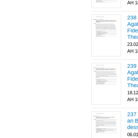
1
Agat
Fide
Thea
Bes
23.0
1
Agat
Fide
Thea
18.1
1
an B
dess
06.0