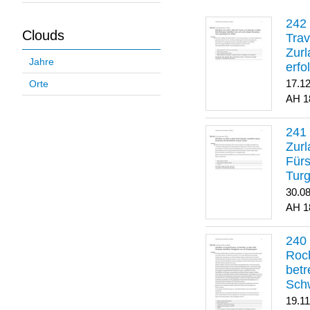
Clouds
Trav
Zurl
Jahre
erfo
gene
17.1
Orte
1
Zurl
Für
Turg
30.0
1
Roch
betr
Sch
19.1