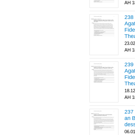
1
Agat
Fide
Thea
Bes
23.0
1
Agat
Fide
Thea
18.1
1
an B
dess
06.0