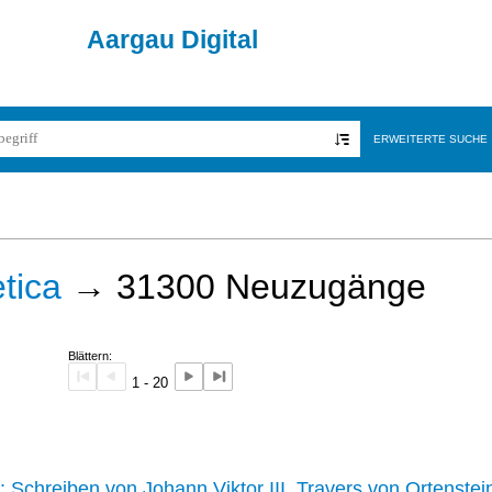
Aargau Digital
ERWEITERTE SUCHE
tica
→
31300
Neuzugänge
Blättern:
1 - 20
242 :
Schreiben von Johann Viktor III. Travers von Ortenstei