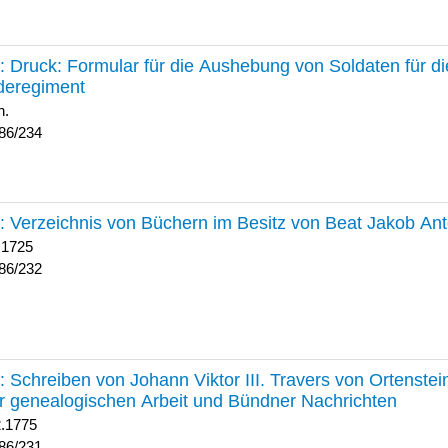
234 :
Druck: Formular für die Aushebung von Soldaten für d
deregiment
h.
86/234
232 :
Verzeichnis von Büchern im Besitz von Beat Jakob An
 1725
86/232
231 :
Schreiben von Johann Viktor III. Travers von Ortenste
r genealogischen Arbeit und Bündner Nachrichten
2.1775
86/231