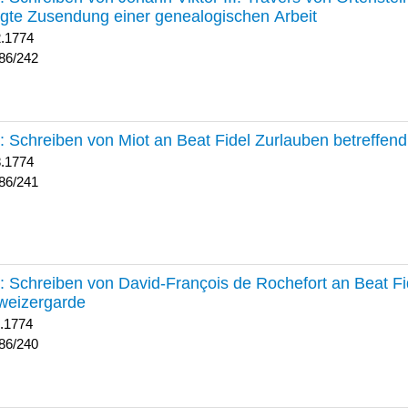
lgte Zusendung einer genealogischen Arbeit
2.1774
86/242
241 :
Schreiben von Miot an Beat Fidel Zurlauben betreffe
8.1774
86/241
240 :
Schreiben von David-François de Rochefort an Beat Fi
weizergarde
1.1774
86/240