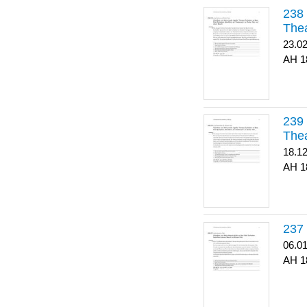
Thea
23.0
1
Thea
18.1
1
06.0
1