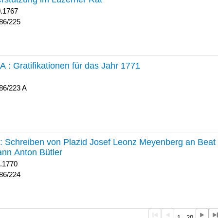
0.1767
86/225
 A :
Gratifikationen für das Jahr 1771
86/223 A
224 :
Schreiben von Plazid Josef Leonz Meyenberg an Beat 
nn Anton Bütler
1.1770
86/224
1 - 20