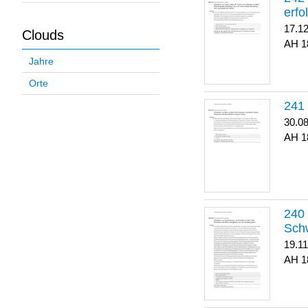
erfo
17.1
Clouds
1
Jahre
Orte
30.0
1
Sch
19.1
1