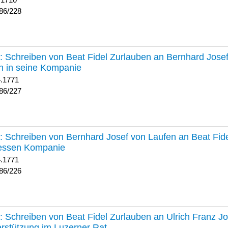
 1710
86/228
227 :
Schreiben von Beat Fidel Zurlauben an Bernhard Jose
n in seine Kompanie
4.1771
86/227
226 :
Schreiben von Bernhard Josef von Laufen an Beat Fid
dessen Kompanie
4.1771
86/226
225 :
Schreiben von Beat Fidel Zurlauben an Ulrich Franz J
rstützung im Luzerner Rat