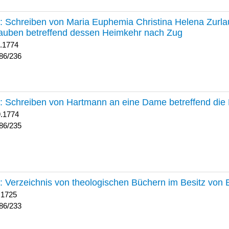
236 :
Schreiben von Maria Euphemia Christina Helena Zurlaub
auben betreffend dessen Heimkehr nach Zug
1.1774
86/236
235 :
Schreiben von Hartmann an eine Dame betreffend die 
9.1774
86/235
233 :
Verzeichnis von theologischen Büchern im Besitz von
 1725
86/233