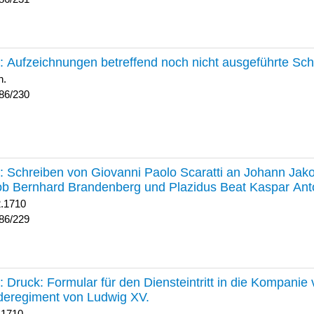
230 :
Aufzeichnungen betreffend noch nicht ausgeführte Sc
h.
86/230
229 :
Schreiben von Giovanni Paolo Scaratti an Johann Jak
b Bernhard Brandenberg und Plazidus Beat Kaspar Ant
2.1710
86/229
228 :
Druck: Formular für den Diensteintritt in die Kompani
deregiment von Ludwig XV.