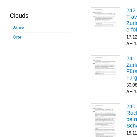
Clouds
Trav
Zurl
Jahre
erfo
gene
17.1
Orte
1
Zurl
Für
Turg
30.0
1
Roch
betr
Sch
19.1