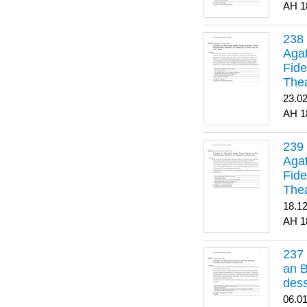
1
Agat
Fide
Thea
Bes
23.0
1
Agat
Fide
Thea
18.1
1
an B
dess
06.0