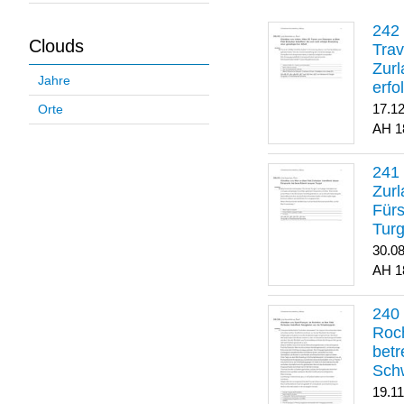
Clouds
Trav
Zurl
Jahre
erfo
gene
17.1
Orte
1
Zurl
Für
Turg
30.0
1
Roch
betr
Sch
19.1