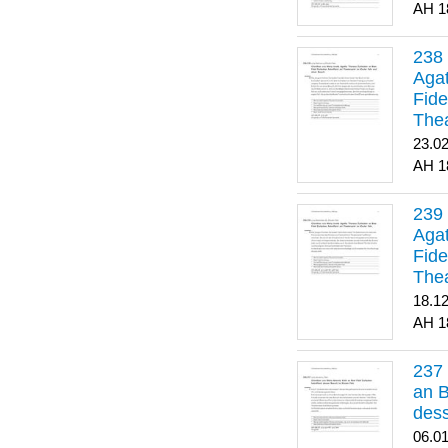
1
Agat
Fide
Thea
Bes
23.0
1
Agat
Fide
Thea
18.1
1
an B
dess
06.0