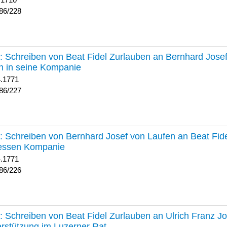
 1710
86/228
227 :
Schreiben von Beat Fidel Zurlauben an Bernhard Jose
n in seine Kompanie
4.1771
86/227
226 :
Schreiben von Bernhard Josef von Laufen an Beat Fid
dessen Kompanie
4.1771
86/226
225 :
Schreiben von Beat Fidel Zurlauben an Ulrich Franz J
rstützung im Luzerner Rat