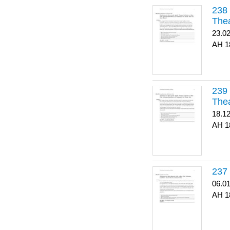
Thea
23.0
1
Thea
18.1
1
06.0
1