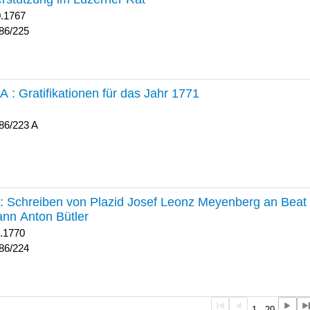
0.1767
86/225
 A :
Gratifikationen für das Jahr 1771
86/223 A
224 :
Schreiben von Plazid Josef Leonz Meyenberg an Beat 
nn Anton Bütler
1.1770
86/224
1 - 20