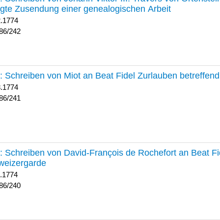
lgte Zusendung einer genealogischen Arbeit
2.1774
86/242
241 :
Schreiben von Miot an Beat Fidel Zurlauben betreffe
8.1774
86/241
240 :
Schreiben von David-François de Rochefort an Beat Fi
weizergarde
1.1774
86/240