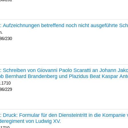
230 :
Aufzeichnungen betreffend noch nicht ausgeführte Sc
h.
86/230
229 :
Schreiben von Giovanni Paolo Scaratti an Johann Jak
b Bernhard Brandenberg und Plazidus Beat Kaspar Ant
2.1710
86/229
228 :
Druck: Formular für den Diensteintritt in die Kompani
deregiment von Ludwig XV.