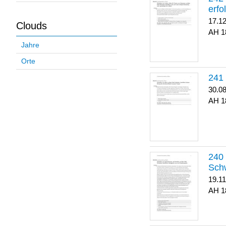
erfo
17.1
Clouds
1
Jahre
Orte
30.0
1
Sch
19.1
1