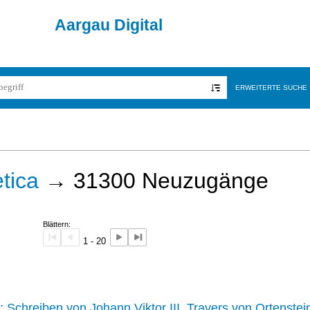
Aargau Digital
ERWEITERTE SUCHE
tica
→
31300
Neuzugänge
Blättern:
1 - 20
242 :
Schreiben von Johann Viktor III. Travers von Ortenstei