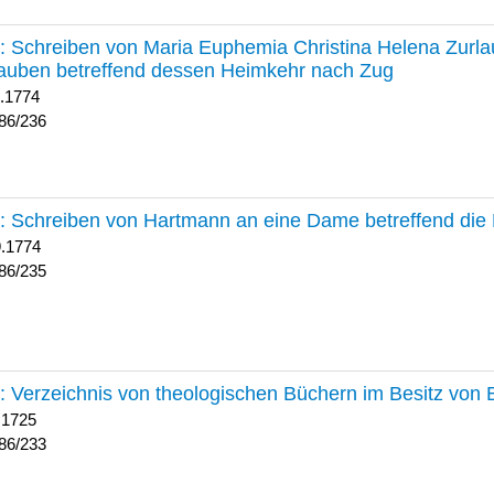
236 :
Schreiben von Maria Euphemia Christina Helena Zurlaub
auben betreffend dessen Heimkehr nach Zug
1.1774
86/236
235 :
Schreiben von Hartmann an eine Dame betreffend die 
9.1774
86/235
233 :
Verzeichnis von theologischen Büchern im Besitz von
 1725
86/233