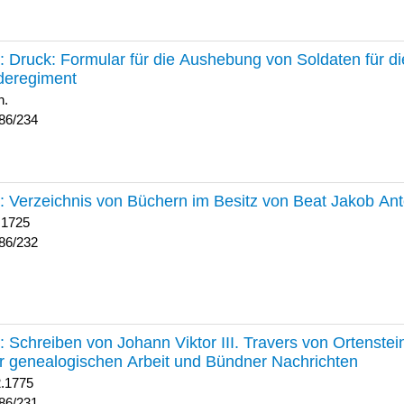
234 :
Druck: Formular für die Aushebung von Soldaten für d
deregiment
h.
86/234
232 :
Verzeichnis von Büchern im Besitz von Beat Jakob An
 1725
86/232
231 :
Schreiben von Johann Viktor III. Travers von Ortenste
r genealogischen Arbeit und Bündner Nachrichten
2.1775
86/231