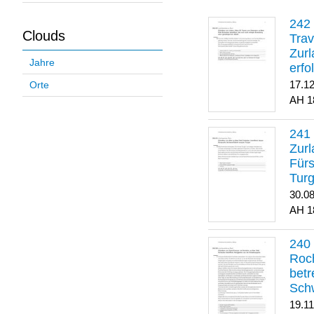
Clouds
Trav
Zurl
Jahre
erfo
gene
17.1
Orte
1
Zurl
Für
Turg
30.0
1
Roch
betr
Sch
19.1