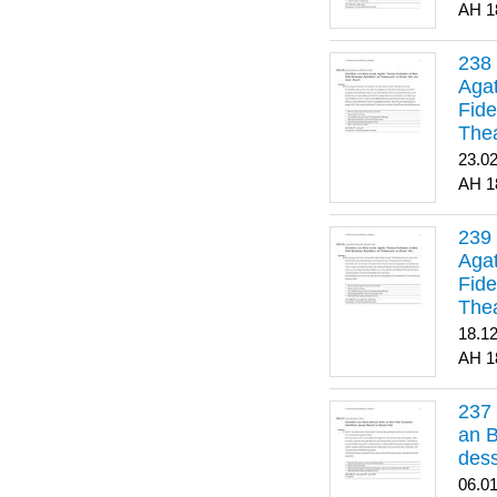
1
Agat
Fide
Thea
Bes
23.0
1
Agat
Fide
Thea
18.1
1
an B
dess
06.0