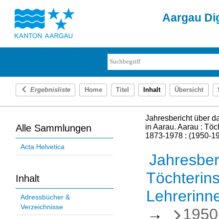
Aargau Dig
Ergebnisliste
Home
Titel
Inhalt
Übersicht
Jahresbericht über d
Alle Sammlungen
in Aarau. Aarau : Töch
1873-1978 : (1950-1
Acta Helvetica
Jahresber
Töchterins
Inhalt
Lehrerinn
Adressbücher &
Verzeichnisse
→
1950